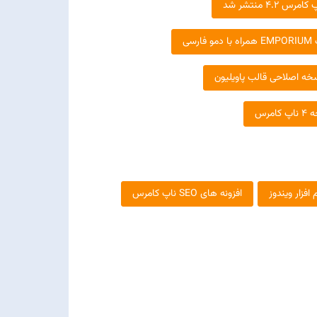
کامرس 4.2 منتشر شد
ارسی
سخه اصلاحی قالب پاویلیون
رس
 افزار ویندوز
افزونه های SEO ناپ کامرس