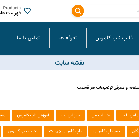
Products
فهرست علاق
قالب ناپ کامرس
تعرفه ها
تماس با ما
نقشه سایت
ر صفحه و معرفی توضیحات هر قسمت
ماس با ما
حساب من
میزبانی وب
آموزش ناپ کامرس
مشت
گان
دمو ناپ کامرس
ناپ کامرس چیست
نصب ناپ کامرس