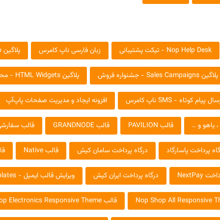
Nop Help Desk - تیکت پشتیبانی
زبان فارسی ناپ کامرس
پلاگین Nop Ajax Filters Pro - فیلتر پیشرفته
پلاگین Sales Campaigns - جشنواره فروش
پلاگین HTML Widgets - محتوا در همه جا
سال پیام کوتاه - SMS ناپ کامرس
افزونه ایجاد و مدیریت صفحات پاپ‌آپ
قالب PAVILION
قالب GRANDNODE
قالب سفارشی
اه پرداخت پاسارگاد
درگاه پرداخت سامان کیش
قالب Native
قالب
 NextPay
درگاه پرداخت ایران کیش
ویرایش قالب ایمیل - Email Templates
قالب Nop Electronics Responsive Theme