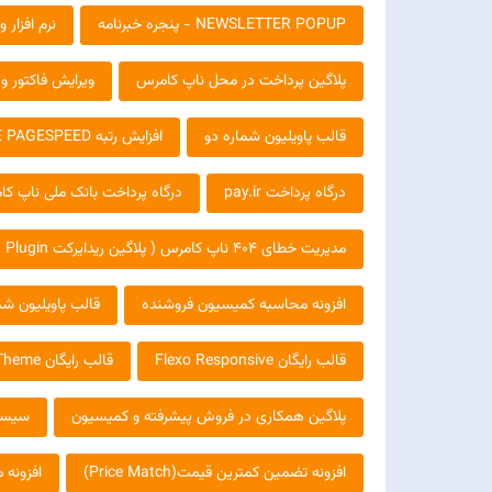
NEWSLETTER POPUP - پنجره خبرنامه
نرم افزار
پلاگین پرداخت در محل ناپ کامرس
ویرایش فاکتور و
قالب پاویلیون شماره دو
افزایش رتبه GOOGLE PAGESPEED و SEO
درگاه پرداخت pay.ir
درگاه پرداخت بانک ملی ناپ ک
مدیریت خطای 404 ناپ کامرس ( پلاگین ریدایرکت Redirect Plugin)
افزونه محاسبه کمیسیون فروشنده
قالب پاویلیون ش
قالب رایگان Flexo Responsive
قالب رایگان Noble Theme
پلاگین همکاری در فروش پیشرفته و کمیسیون
سیست
افزونه تضمین کمترین قیمت(Price Match)
افزونه 