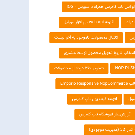
او اس ناپ کامرس همراه با سورس - IOS
ادرات
افزونه web api نرم افزار موبایل
رس
انتقال محصولات ناموجود به آخر لیست
انتخاب تاریخ تحویل محصول توسط مشتری
NOP PUSH
تصاویر 360 درجه از محصولات
Emporio Responsive NopComme
صول
افزونه کیف پول ناپ کامرس
گزارش‌ساز فروشگاه ناپ کامرس
انبار کالا (مدیریت موجودی)