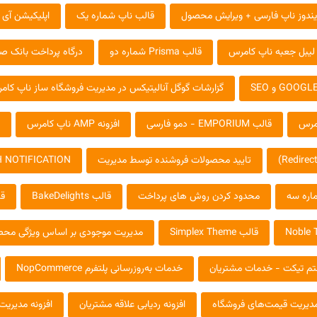
 ویندوز ناپ فارسی + ويرايش محصول
قالب ناپ شماره یک
اپلیکیشن آی 
 لیبل جعبه ناپ کامرس
قالب Prisma شماره دو
درگاه پرداخت بانک ص
گزارشات گوگل آنالیتیکس در مدیریت فروشگاه ساز ناپ کام
امرس
قالب EMPORIUM - دمو فارسی
افزونه AMP ناپ کامرس
تایید محصولات فروشنده توسط مدیریت
 NOTIFICATION
ماره سه
محدود کردن روش های پرداخت
قالب BakeDelights
قالب rce
قالب Simplex Theme
مدیریت موجودی بر اساس ویژگی مح
م تیکت - خدمات مشتریان
خدمات به‌روزرسانی پلتفرم NopCommerce
مدیریت قیمت‌های فروشگاه
افزونه ردیابی علاقه مشتریان
افزونه مدیریت 