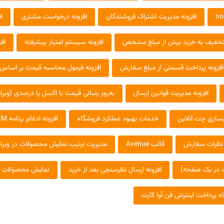
افزونه مدیریت اشتراک فروشندگان
افزونه درخواست مشتری
ا
 تخفیف به خرید بیش از مبلغ مشخص
افزونه سیستم امتیاز پیشرفته
اف
افزونه پرداخت قسمتی از مبلغ سفارش
افزونه فرمول محاسبه قیمت بر اساس 
افزونه مدیریت قوانین ارسال
به‌روز رسانی قیمت با اکسل یا درصدی (ویر
‌سازی چت آنلاین
خدمات بهبود عملکرد فروشگاه
افزونه ادغام برنامه Microsoft Dynamics CRM با پلتفرم nopCommerce
 نظرات سفارش
قالب Avenue
مدیریت ترتیب نمایش محصولات در وی
 در یک صفحه)
افزونه ارسال نظرسنجی بعد از خرید
نمایش محصولات مر
ه پرداخت اینترنتی فن آوا کارت