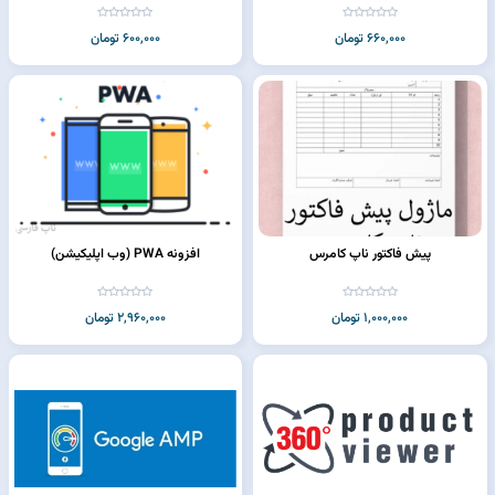
660,000 تومان
600,000 تومان
پیش فاکتور ناپ کامرس
افزونه PWA (وب اپليکيشن)
1,000,000 تومان
2,960,000 تومان