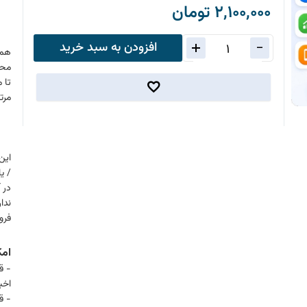
2,100,000 تومان
افزودن به سبد خرید
همچ
محص
تا 
مرت
این
/ ی
در 
ندا
فرو
امک
- ق
اخب
- ق