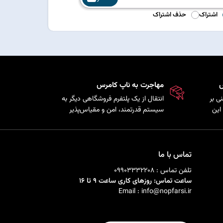
اشتراک
حذف اشتراک
س
مهاجرت به ناپ کامرس
نی بر
انتقال از یک پلتفرم فروشگاهی دیگر به
دنویسی این
سیستم قدرتمند، امن و مقیاس‌پذیر
ذیری
ناپ‌کامرس با حفظ اطلاعات
‌های سفارشی را
محصولات، مشتریان و سفارش‌ها.
تماس با ما
تلفن تماس : 09903332208
ساعت تماس: روزهای کاری ساعت 9 تا 16
Email : info@nopfarsi.ir