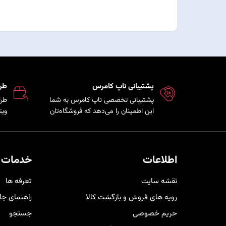
پشتیبانی ناپ کامرس
طر
پشتیبانی تخصصی ناپ کامرس به شما
این اطمینان را می‌دهد که فروشگاه‌تان
ویت
همواره بروز، امن و پایدار است و تیم
فنی در کمترین زمان ممکن برای رفع
مشت
مشکلات و ارائه راهکارهای بهینه در
کنار شما خواهد بود.
خری
اطلاعات
خدمات 
کار
نقشه سایت
تعرفه ها
رویه های فروش و بازگشت کالا
راهنمای جا
حریم خصوصی
جستجو