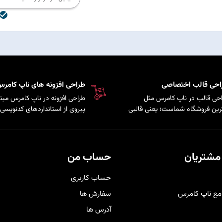
احی قالب اختصاصی
طراحی افزونه های ناپ کامر
طراحی قالب در ناپ کامرس مثل
طراحی افزونه در ناپ کامرس مبت
رین فروشگاه شماست؛ یعنی قالبی
پیروی از استانداردهای ک
که کاملاً متناسب با برند و سلیقه
سیستم است که امکان توسعه پ
ری‌هایتان شخصی‌سازی شده تا
و اضافه کردن قابلیت
هم حرفه‌ای‌تر دیده شوید و هم تجربه
به فروشگاه فراهم می‌کند.
دی راحت و لذت‌بخش را برای
مشتریان
حساب من
برانتان فراهم کند
.
حساب کاربری
مع ناپ کامرس
سفارش ها
آدرس ها