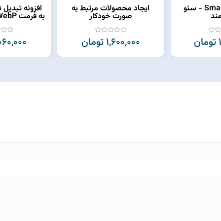
پلاگین Smart SEO - سئو
ایجاد محصولات مرتبط به
افزونه تبدیل 
ند
صورت خودکار
به فرمت WebP (تصاویر بهینه)
ن
1,600,000 تومان
1,060,000 تو