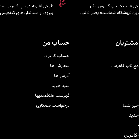
طراحی قالب در ناپ کامرس مثل
طراحی افزونه در ناپ کامرس مبت
رین فروشگاه شماست؛ یعنی قالبی
پیروی از استانداردهای ک
که کاملاً متناسب با برند و سلیقه
سیستم است که امکان توسعه پ
ری‌هایتان شخصی‌سازی شده تا
و اضافه کردن قابلیت
هم حرفه‌ای‌تر دیده شوید و هم تجربه
به فروشگاه فراهم می‌کند.
دی راحت و لذت‌بخش را برای
مشتریان
حساب من
برانتان فراهم کند
.
حساب کاربری
مع ناپ کامرس
سفارش ها
آدرس ها
سبد خرید
فهرست علاقمندیها
اخیر شما
درخواست همکاری
دید
 کامرس