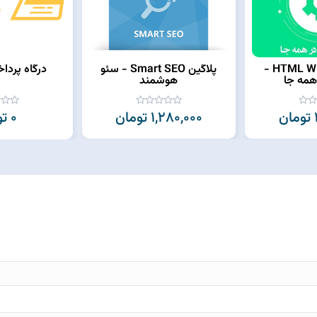
پلاگین HTML Widgets -
پلاگین Smart SEO - سئو
درگاه پردا
همه جا
هوشمند
1,280,000 تومان
0 تومان