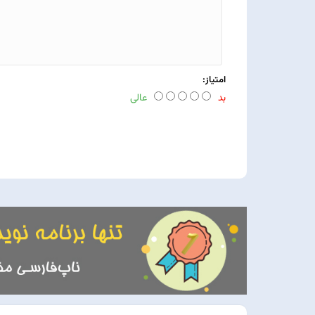
امتیاز:
بد
عالی