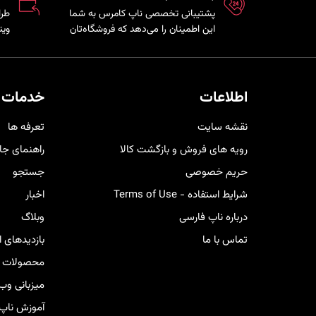
پشتیبانی تخصصی ناپ کامرس به شما
این اطمینان را می‌دهد که فروشگاه‌تان
ویت
همواره بروز، امن و پایدار است و تیم
فنی در کمترین زمان ممکن برای رفع
مشت
مشکلات و ارائه راهکارهای بهینه در
کنار شما خواهد بود.
خری
اطلاعات
خدمات 
کار
نقشه سایت
تعرفه ها
رویه های فروش و بازگشت کالا
راهنمای جا
حریم خصوصی
جستجو
شرایط استفاده - Terms of Use
اخبار
درباره ناپ فارسی
وبلاگ
تماس با ما
بازدیدهای 
محصولات ج
میزبانی وب
آموزش ناپ