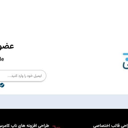
عضوی
le
احی قالب اختصاصی
طراحی افزونه های ناپ کامر