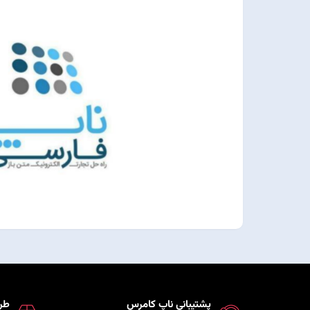
پشتیبانی ناپ کامرس
طر