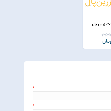
خت زرین پال
*
*