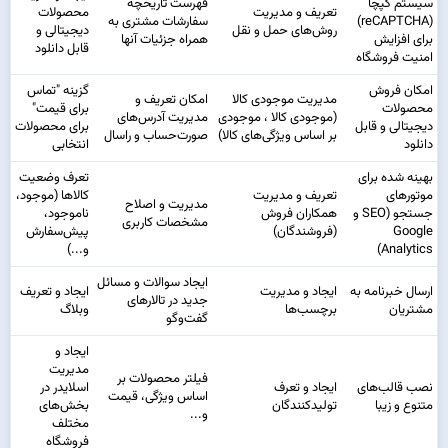
سیستم کپچا
فهرست تاریخچه
تعریف و مدیریت
محصولات
(reCAPTCHA)
سفارشات مشتری به
روش‌های حمل و نقل
دیجیتالی و
برای افزایش
همراه جزئیات آنها
قابل دانلود
امنیت فروشگاه
امکان فروش
گزینه "تماس
مدیریت موجودی کالا
امکان تعریف و
محصولات
برای قیمت"
(موجودی کالا ، موجودی
مدیریت آدرس‌های
دیجیتالی و قابل
برای محصولات
بر اساس ویژگی‌های کالا)
صورت‌حساب و راسال
دانلود
انتخابی
بهینه شده برای
تعرف وضعیت
موتورهای
تعریف و مدیریت
کالاها (موجود،
مدیریت و اصلاح
جستجو (SEO و
همکاران فروش
ناموجود،
مشخصات کاربری
Google
(فروشندگان)
پیش‌سفارش
Analytics)
و...)
ایجاد سوالات و مسائل
ارسال خبرنامه به
ایجاد و مدیریت
ایجاد و تعریف
جدید در تالارهای
مشتریان
برچسب‌ها
وبلاگ
گفت‌وگو
ایجاد و
مدیریت
فیلتر محصولات بر
نصب قالب‌های
ایجاد و تعرف
اسلایدر در
اساس ویژگی، قیمت
متنوع و زیبا
تولید‌کنندگان
بخش‌های
و...
مختلف
فروشگاه