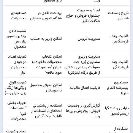
و...)
برای محصول
ایجاد و مدیریت
تاریخ و ساعت
پرداخت نقدی در
دسته‌‌بندی
جشنواره فروش و حراج
شمسی
هنگام تحویل سفارش
محصولات
شگفت‌انگیز
نسبت دادن
قابلیت چند-
چندین تصویر
مدیریت فروش
امکان واریز به حساب
فروشگاهی
برای هر
محصول
مدیریت واریزی
امکان انتخاب
تعریف تعداد
قابلیت چند-
مشتریان (پرداخت
محصولات دلخواه به
موجودی
فروشندگی
معوقات و بدهی مشتری
عنوان "محصولات
محصول در
از طریق درگاه اینترنتی)
مورد علاقه"
انبار
جستجوی
تعریف انواع
امکان معرفی محصول
پیشرفته (تمام
قابلیت اعمال مالیات
ویژگی‌ها (رنگ،
به دوستان
متن)
وزن، طول و...)
تعریف بخش
گزارش‌گیری از وضعیت
استفاده از پشتیبانی
طراحی واکنشگرا
"مشخصات
فروش، پرفروش‌ترین‌ها
لحظه‌ای با استفاده از
(ریسپانسیو)
فنی"
و ...
قابلیت چت آنلاین
محصولات
استفاده از
ایجاد و تعریف