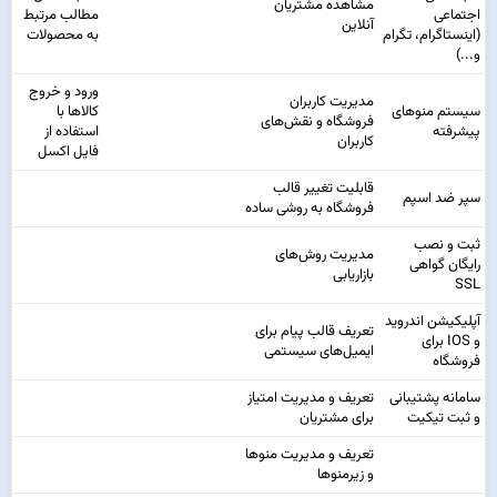
مشاهده مشتریان
اجتماعی
مطالب مرتبط
آنلاین
(اینستاگرام، تگرام
به محصولات
و...)
ورود و خروج
مدیریت کاربران
سیستم منوهای
کالا‌ها با
فروشگاه و نقش‌های
پیشرفته
استفاده از
کاربران
فایل اکسل
قابلیت تغییر قالب
سپر ضد اسپم
فروشگاه به روشی ساده
ثبت و نصب
مدیریت روش‌های
رایگان گواهی
بازاریابی
SSL
آپلیکیشن اندروید
تعریف قالب پیام برای
و IOS برای
ایمیل‌های سیستمی
فروشگاه
سامانه پشتیبانی
تعریف و مدیریت امتیاز
و ثبت تیکیت
برای مشتریان
تعریف و مدیریت منوها
و زیرمنوها