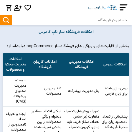
امکانات فروشگاه ساز ناپ کامرس
بخشی از قابلیت‌های و ویژگی های فروشگاه‌ساز nopCommerce عبارت‌اند از:
امکانات
امکانات مدیریتی
امکانات کاربران
امکانات عمومی
مدیریت محتوا
فروشگاه
فروشگاه
و محصولات
سیستم
مدیریت
بومی‌سازی شده
نقد و بررسی
پنل مدیریت پیشرفته
محتوای
برای زبان فارسی
محصولات
پیشرفته
(CMS)
تعریف روش‌های تخفیف
امکان انتخاب مقادیر
ایجاد و تعریف
پشتیبانی از تعداد
متفاوت (بر اساس
دلخواه ویژگی
تعداد
نامحدود زبان برای
تعداد، مبلغ خرید، بازه
محصولات از بین
نامحدودی از
محیط فروشگاه
زمانی، کوپون تخفیف
مقادیر تعریف شده
محصولات