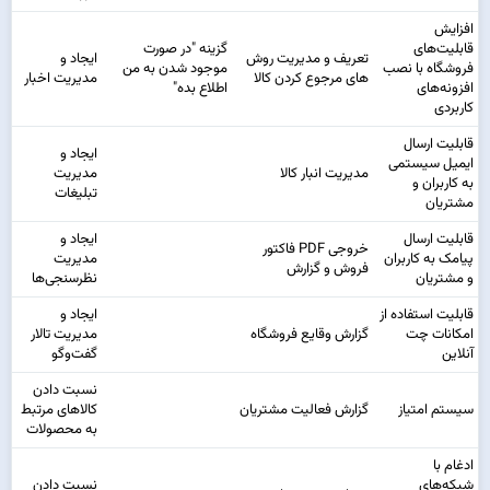
افزایش
قابلیت‌های
گزینه "در صورت
تعریف و مدیریت روش
ایجاد و
فروشگاه با نصب
موجود شدن به من
های مرجوع کردن کالا
مدیریت اخبار
افزونه‌های
اطلاع بده"
کاربردی
قابلیت ارسال
ایجاد و
ایمیل سیستمی
مدیریت انبار کالا
مدیریت
به کاربران و
تبلیغات
مشتریان
قابلیت ارسال
ایجاد و
خروجی PDF فاکتور
پیامک به کاربران
مدیریت
فروش و گزارش
و مشتریان
نظرسنجی‌ها
قابلیت استفاده از
ایجاد و
امکانات چت
گزارش وقایع فروشگاه
مدیریت تالار
آنلاین
گفت‌وگو
نسبت دادن
سیستم امتیاز
گزارش فعالیت مشتریان
کالا‌های مرتبط
به محصولات
ادغام با
شبکه‌های
نسبت دادن