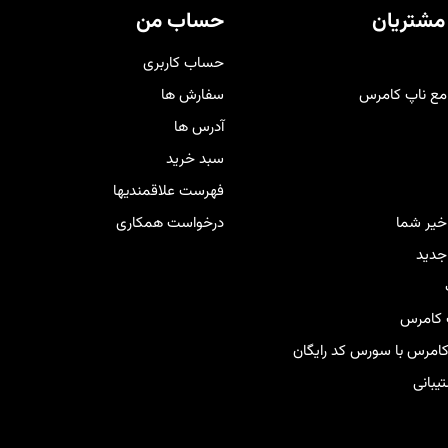
دی راحت و لذت‌بخش را برای
مشتریان
حساب من
برانتان فراهم کند
.
حساب کاربری
مع ناپ کامرس
سفارش ها
آدرس ها
سبد خرید
فهرست علاقمندیها
اخیر شما
درخواست همکاری
دید
 کامرس
 کامرس با سورس کد رایگان
بانی