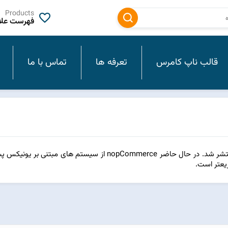
Products
فهرست علاق
قالب ناپ کامرس
تعرفه ها
تماس با ما
پس از 10 ماه کار سخت، رسما نسخه 4.20 ناپ کامرس منتشر شد. در حال حاضر nopCommerce از سیستم های
ریعتر است.