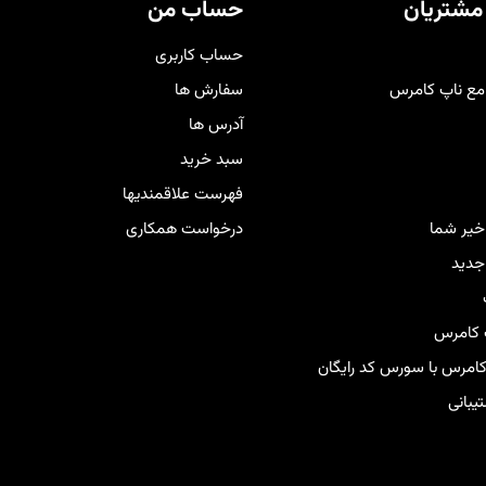
دی راحت و لذت‌بخش را برای
مشتریان
حساب من
برانتان فراهم کند
.
حساب کاربری
مع ناپ کامرس
سفارش ها
آدرس ها
سبد خرید
فهرست علاقمندیها
اخیر شما
درخواست همکاری
دید
 کامرس
 کامرس با سورس کد رایگان
بانی