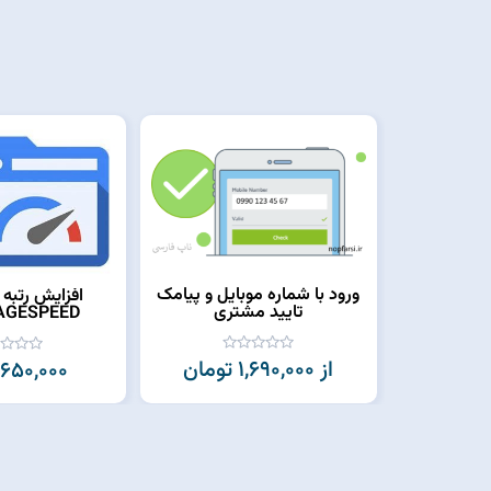
ورود با شماره موبایل و پیامک
تایید مشتری
PAGESPEED و O
از 1,690,000 تومان
650,000 تومان