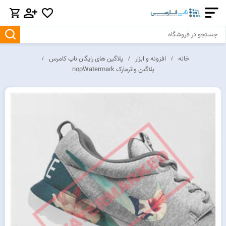
خانه
افزونه و ابزار
پلاگین های رایگان ناپ کامرس
پلاگین واترمارک nopWatermark