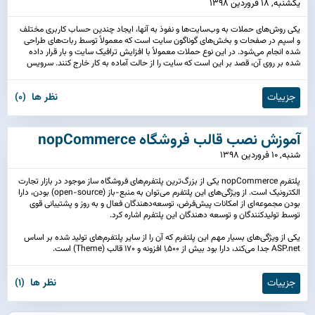
يكشنبه, 18 فروردین 1398
یکی روش‌های حملات به وب‌سایت‌ها و نفوذ به آنها، ایجاد چندین حساب کاربری مختلف
و اسپم در صفحات و بخش‌های گوناگون سایت است که معمولاً توسط ربات‌های طراحی
شده انجام می‌شود. در این نوع حملات معمولاً با افزایش ترافیک سایت و بار قرار داده
شده بر روی آن، قصد بر این است که سایت را از حالت آماده به کار خارج کنند. سرویس
کپچا یک سرویس رایگان و بسیار کارآمد به منظور مقابله با این گونه حملات است.این
سرویس با بررسی اینکه آیا کاربر یک شخص است یا یک ربات، از ایجاد اسپم و/یا
جزییات
نظر ها (0)
درخواست‌های مکرر ورود به سایت جلوگیری می‌کند.
آموزش نصب قالب فروشگاه nopCommerce
شنبه, 10 فروردین 1398
پلتفرم nopCommerce یکی از بزرگ‌ترین پلتفرم‌های فروشگاه ساز موجود در بازار تجارت
الکترونیک است. از ویژگی‌های این پلتفرم می‌توان به منبع-باز (open-source) بودن، دارا
بودن مجموعه‌ای از امکانات پیش‌فرض، توسعه‌دهندگان فعال و به روز و پشتیبانی قوی
توسط تولیدکنندگان و توسعه دهندگان این پلتفرم اشاره کرد.
یکی از ویژگی‌های بسیار مهم این پلتفرم که آن را از سایر پلتفرم‌های تولید شده بر اساس
ASP.net جدا می‌کند، دارا بود بیش از 1,500 افزونه و 170 قالب (Theme) است.
جزییات
نظر ها (1)