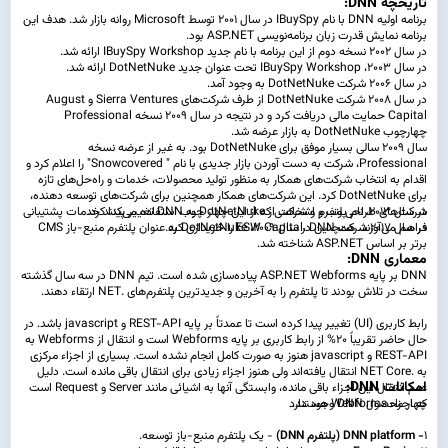
تاریخچه DNN:
برنامه اولیه DNN با نام IBuySpy در سال 2001 توسط Microsoft روانه بازار شد. هدف این
برنامه نمایش قدرت زبان برنامه‌نویسی ASP.NET بود.
در سال 2002 نسخه دوم از این برنامه با نام جدید IBuySpy Workshop ارائه شد.
در سال 2003، IBuySpy Workshop تحت عنوان جدید DotNetNuke ارائه شد.
در سال 2006 شرکت DotNetNuke به وجود آمد.
در سال 2008 شرکت DotNetNuke از طرف شرکت‌های Sierra Ventures و August
Capital حمایت مالی دریافت کرد و در نتیجه در سال 2009 نسخه Professional
چهارچوب DotNetNuke به بازار عرضه شد.
سال 2009 سالی بسیار موفق برای DotNetNuke بود. به غیر از عرضه نسخه
Professional، شرکت به دست آوردن بازار جدیدی با نام " Snowcovered" را اعلام کرد و
اقدام به انتخاب شرکت‌های همکار به منظور تولید محصولات، خدمات و راه‌حل‌های تازه
برای DotNetNuke کرد. این شرکت‌های همکار همچنین برای شرکت‌های توسعه دهنده،
در سال 2013، نام پلتفرم و شرکت از DotNetNuke به DNN تغییر پیدا کرد.
شرکت‌های طراحی وب و اشخاصی که از این چهار چوب استفاده می‌کنند خدمات پشتیبانی
در سال 2017 شرکت ESW Capital، DNN را خریداری کرد.
فراهم می‌آورند. همچنین در سال 2009، DotNetNuke به عنوان پلتفرم منبع‌-باز CMS
برتر بر اساس ASP.NET شناخته شد.
معماری DNN:
DNN بر پایه ASP.NET Webforms پیاده‎‌سازی شده است. تیم DNN در سه سال گذشته
سخت در تلاش بودند تا پلتفرم را به آخرین و جدیدترین پلتفرم‌های .NET ارتقاء دهند.
رابط کاربری (UI) تغییر پیدا کرده است تا عمدتاً بر پایه REST-API و javascript باشد. در
حال حاضر تقریباً 20% از رابط کاربری بر پایه Webforms است و انتقال از Webforms به
REST-API و javascript هنوز به صورت کامل انجام نشده است. بسیاری از اجزاء مرکزی
به .NET Core انتقال یافته‌اند ولی هنوز اجزاء زیادی برای انتقال باقی مانده است. دلیل
امکانات DNN:
عدم انتقال این اجزاء باقی مانده، وابستگی آنها به اشیائی مانند Server و Request است
که اجزاء Webforms هستند.
چهار محصول DNN وجود دارد
1
- DNN platform (پلتفرم DNN)
- یک پلتفرم منبع-باز توسعه.