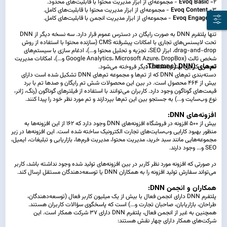
2
- Evoq Basic
- مجموعه‌ای از ابزار مدیریت محتوا با قابلیت‌های محدود.
3
- Evoq Content
- مجموعه‌ای از ابزار مدیریت محتوا با قابلیت‌های کامل.
4
- Evoq Engage
- مجموعه‌ای از ابزار مدیریت انجمن با قابلیت‌های کامل.
تنها پلتفرم DNN به صورت رایگان در دسترس عموم قرار دارد. سه نسخه دیگر از DNN
تحت لایسنس‌های تجاری با امکانات پیشرفته CMS (سازنده محتوا با استفاده از روش
drag-and-drop، ابزار SEO، تجزیه و تحلیل محتوا و...)، ادغام سازی با سیستم‌های
شخص ثالث (Google Analytics، Microsoft Azure، DropBox و...)، امکانات مدیریت
تم‌های (Themes) DNN:
انجمن، کارایی بهتر و امکانات دیگر فروخته می‌شود.
دسته‌بندی تم‌های DNN که از تم‌ها و مجموعه تم‌های DNN تشکیل شده است دارای
بیش از 464 محصول است. در بین این محصولات شش تم رایگان و صدها تم با برد
قیمت‌های گوناگون وجود دارد. کاربران می‌توانند با استفاده از فیلترهای گوناگون (رنگ، ژانر،
نوع وب‌سایت و...) به جستجو بین این تم‌ها بپردازند و تم مورد نظر خود را پیدا کنند.
افزونه‌های DNN:
بیش از 500 افزونه در فروشگاه افزونه‌های DNN وجود دارد که 162 از این افزونه‌ها به
منظور بهبود کارایی وب‌سایت‌های تجارت الکترونیک ساخته شده است. این افزونه‌ها در زیر
مجموعه‌هایی مانند سبد خرید، مدیریت محتوا، مدیریت فرم‌ها، بازاریابی و تبلیغات، ایمیل،
SEO و... وجود دارند.
در صورتی که افزونه مورد نظر کاربر در بین افزونه‌های تولید شده وجود نداشته باشد، کاربر
می‌تواند سفارش تولید افزونه را به همکاران DNN یا توسعه‌دهندگان مستقل ارسال کند.
همکاران و انجمن DNN:
پلتفرم DNN دارای انجمن فعال با بیش از یک میلیون کاربر فعال (توسعه‌دهندگان،
طراحان، بازاریابان، صاحبان تجارت و...) است که پاسخگوی سؤالات کاربران هستند.
همچنین به غیر از انجمن فعال، پلتفرم DNN دارای 37 شرکت همکار است. این
شرکت‌های همکار دارای چهار نقش هستند: