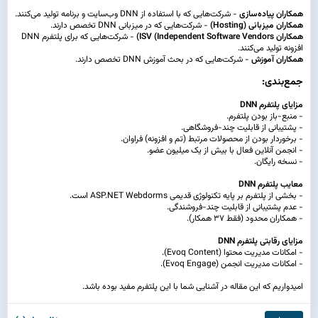
همکاران پیاده‌سازی
- شرکت‌هایی که با استفاده از DNN وب‌سایت و برنامه تولید می‌کنند.
همکاران میزبانی (Hosting)
- شرکت‌هایی که در میزبانی DNN تخصص دارند.
همکاران ISV (Independent Software Vendors)
- شرکت‌هایی که برای پلتفرم DNN
افزونه تولید می‌کنند.
همکاران آموزش
- شرکت‌هایی که در بحث آموزش DNN تخصص دارند.
جمع‌بندی:
مزایای پلتفرم DNN
- منبع-باز بودن پلتفرم.
- پشتیبانی از قابلیت چند-فروشگاهی.
- برخوردار بودن از محصولات مرتبط (تم و افزونه) فراوان.
- انجمن آنلاین فعال با بیش از یک میلیون عضو.
- نسخه رایگان.
معایب پلتفرم DNN
- بخشی از پلتفرم بر پایه تکنولوژی قدیمی ASP.NET Webdorms است.
- عدم پشتیبانی از قابلیت چند-فروشندگی.
- همکاران محدود (فقط 37 همکار).
مزایای رقابتی پلتفرم DNN
- امکانات مدیریت محتوا (Evoq Content).
- امکانات مدیریت انجمن (Evoq Engage).
امیدواریم که این مقاله در آشنایی شما با این پلتفرم مفید بوده باشد.