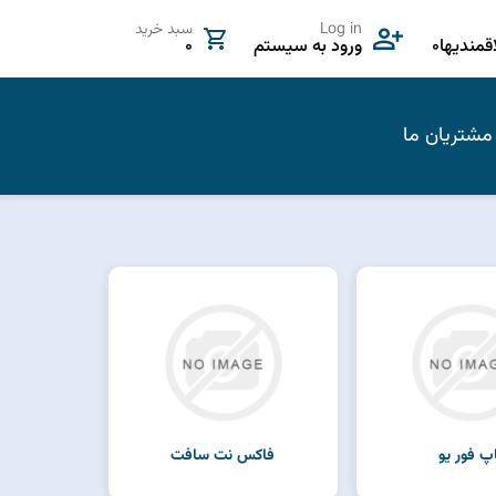
Log in
سبد خرید
مندیها
0
ورود به سیستم
0
مشتریان ما
پ فور یو
فاکس نت سافت