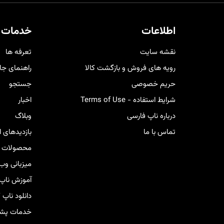
فنی در کمترین زمان ممکن برای رفع
مشت
مشکلات و ارائه راهکارهای بهینه در
هم 
کنار شما خواهد بود.
خری
اطلاعات
خدمات 
کار
نقشه سایت
تعرفه ها
رویه های فروش و بازگشت کالا
راهنمای جا
حریم خصوصی
جستجو
شرایط استفاده - Terms of Use
اخبار
درباره ناپ فارسی
وبلاگ
تماس با ما
بازدیدهای 
محصولات ج
میزبانی وب
آموزش ناپ
دانلود ناپ
خدمات پشتی