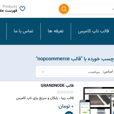
Products
فهرست علاق
قالب ناپ کامرس
تعرفه ها
تماس با ما
ورده با "قالب nopcommerce"
ر اساس
قالب GRANDNODE
قالب زیبا ، رایگان و سریع برای ناپ کامرس
0 تومان