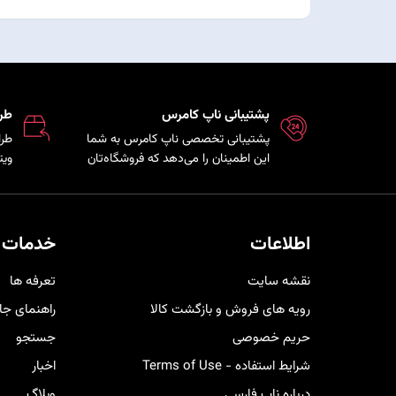
پشتیبانی ناپ کامرس
طر
پشتیبانی تخصصی ناپ کامرس به شما
طرا
این اطمینان را می‌دهد که فروشگاه‌تان
ویت
همواره بروز، امن و پایدار است و تیم
که 
فنی در کمترین زمان ممکن برای رفع
مشت
مشکلات و ارائه راهکارهای بهینه در
هم 
کنار شما خواهد بود.
خری
اطلاعات
خدمات 
کار
نقشه سایت
تعرفه ها
رویه های فروش و بازگشت کالا
راهنمای جا
حریم خصوصی
جستجو
شرایط استفاده - Terms of Use
اخبار
درباره ناپ فارسی
وبلاگ