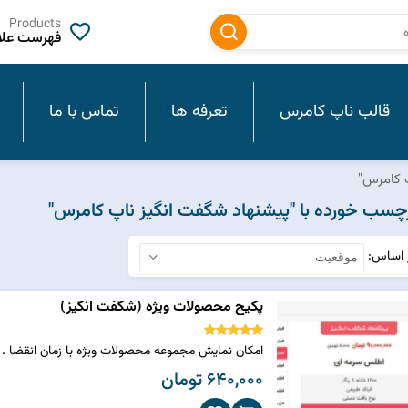
Products
فهرست علاق
قالب ناپ کامرس
تعرفه ها
تماس با ما
 کامرس"
سب خورده با "پیشنهاد شگفت انگیز ناپ کامرس"
ر اساس
پکیج محصولات ویژه (شگفت انگیز)
امکان نمایش مجموعه محصولات ویژه با زمان انقضا 
640,000 تومان