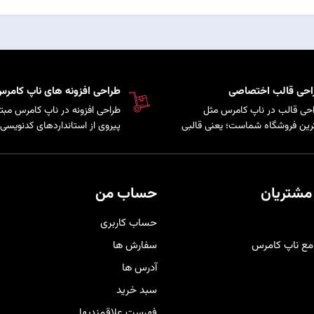
احی قالب اختصاصی
طراحی افزونه های ناپ کامر
حی قالب در ناپ کامرس مثل
طراحی افزونه در ناپ کامرس مبتن
رین فروشگاه شماست؛ یعنی قالبی
پیروی از استانداردهای کدنویسی 
کاملاً متناسب با برند و سلیقه
سیستم است که امکان توسعه پ
ری‌هایتان شخصی‌سازی شده تا
و اضافه کردن قابلیت‌های سفارش
حرفه‌ای‌تر دیده شوید و هم تجربه
به فروشگاه فراهم می‌کند.
دی راحت و لذت‌بخش را برای
مشتریان
حساب من
برانتان فراهم کند
.
حساب کاربری
مع ناپ کامرس
سفارش ها
آدرس ها
سبد خرید
فهرست علاقمندیها