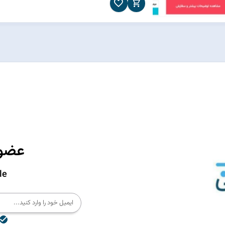
عضوی
le