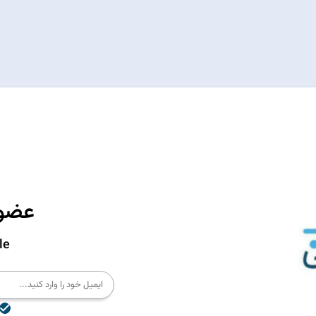
عضوی
le