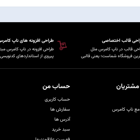
احی قالب اختصاصی
طراحی افزونه های ناپ کامر
حی قالب در ناپ کامرس مثل
طراحی افزونه در ناپ کامرس مبتن
رین فروشگاه شماست؛ یعنی قالبی
پیروی از استانداردهای کدنویسی 
کاملاً متناسب با برند و سلیقه
سیستم است که امکان توسعه پ
ری‌هایتان شخصی‌سازی شده تا
و اضافه کردن قابلیت‌های سفارش
حرفه‌ای‌تر دیده شوید و هم تجربه
به فروشگاه فراهم می‌کند.
دی راحت و لذت‌بخش را برای
مشتریان
حساب من
برانتان فراهم کند
.
حساب کاربری
مع ناپ کامرس
سفارش ها
آدرس ها
سبد خرید
فهرست علاقمندیها