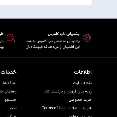
پشتیبانی ناپ کامرس
طر
پشتیبانی تخصصی ناپ کامرس به شما
طرا
این اطمینان را می‌دهد که فروشگاه‌تان
ویت
همواره بروز، امن و پایدار است و تیم
که 
فنی در کمترین زمان ممکن برای رفع
مشت
مشکلات و ارائه راهکارهای بهینه در
هم 
کنار شما خواهد بود.
خری
اطلاعات
خدمات 
کار
نقشه سایت
تعرفه ها
رویه های فروش و بازگشت کالا
راهنمای جا
حریم خصوصی
جستجو
شرایط استفاده - Terms of Use
اخبار
درباره ناپ فارسی
وبلاگ