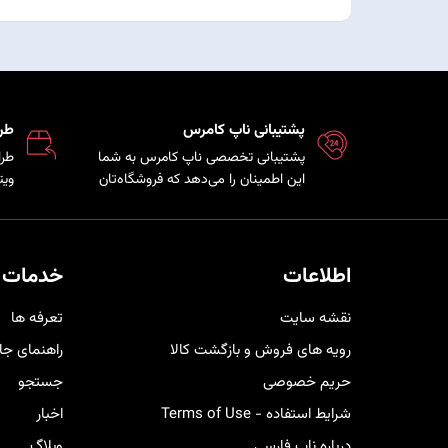
پشتیبانی ناپ کامرس
طر
پشتیبانی تخصصی ناپ کامرس به شما
طرا
این اطمینان را می‌دهد که فروشگاه‌تان
ویت
همواره بروز، امن و پایدار است و تیم
که 
فنی در کمترین زمان ممکن برای رفع
مشت
مشکلات و ارائه راهکارهای بهینه در
هم 
کنار شما خواهد بود.
خری
اطلاعات
خدمات 
کار
نقشه سایت
تعرفه ها
رویه های فروش و بازگشت کالا
راهنمای جا
حریم خصوصی
جستجو
شرایط استفاده - Terms of Use
اخبار
درباره ناپ فارسی
وبلاگ