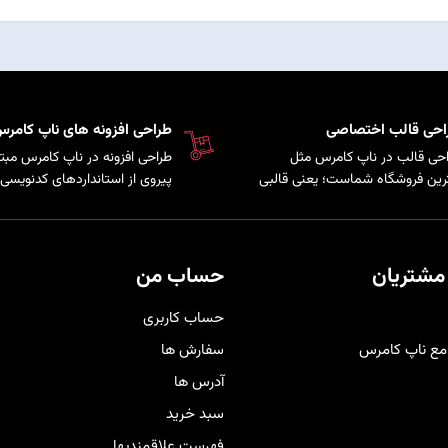
احی قالب اختصاصی
طراحی افزونه های ناپ کامر
حی قالب در ناپ کامرس مثل
طراحی افزونه در ناپ کامرس مبتن
رین فروشگاه شماست؛ یعنی قالبی
پیروی از استانداردهای کدنویسی 
کاملاً متناسب با برند و سلیقه
سیستم است که امکان توسعه پ
ری‌هایتان شخصی‌سازی شده تا
و اضافه کردن قابلیت‌های سفارش
حرفه‌ای‌تر دیده شوید و هم تجربه
به فروشگاه فراهم می‌کند.
دی راحت و لذت‌بخش را برای
مشتریان
حساب من
برانتان فراهم کند
.
حساب کاربری
مع ناپ کامرس
سفارش ها
آدرس ها
سبد خرید
فهرست علاقمندیها