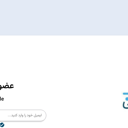
عضوی
le