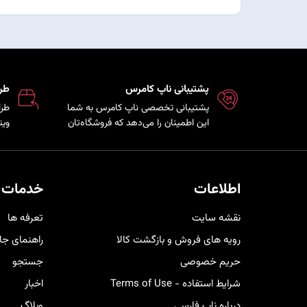
پشتیبانی ناپ کامرس
طر
پشتیبانی تخصصی ناپ کامرس به شما
طرا
این اطمینان را می‌دهد که فروشگاه‌تان
ویت
همواره بروز، امن و پایدار است و تیم
که 
فنی در کمترین زمان ممکن برای رفع
مشت
مشکلات و ارائه راهکارهای بهینه در
هم 
کنار شما خواهد بود.
خری
اطلاعات
خدمات 
کار
نقشه سایت
تعرفه ها
رویه های فروش و بازگشت کالا
راهنمای جا
حریم خصوصی
جستجو
شرایط استفاده - Terms of Use
اخبار
درباره ناپ فارسی
وبلاگ