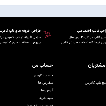
احی قالب اختصاصی
طراحی افزونه های ناپ کامر
حی قالب در ناپ کامرس مثل
طراحی افزونه در ناپ کامرس مبتن
رین فروشگاه شماست؛ یعنی قالبی
پیروی از استانداردهای کدنویسی 
کاملاً متناسب با برند و سلیقه
سیستم است که امکان توسعه پ
ری‌هایتان شخصی‌سازی شده تا
و اضافه کردن قابلیت‌های سفارش
حرفه‌ای‌تر دیده شوید و هم تجربه
به فروشگاه فراهم می‌کند.
دی راحت و لذت‌بخش را برای
مشتریان
حساب من
برانتان فراهم کند
.
حساب کاربری
مع ناپ کامرس
سفارش ها
آدرس ها
سبد خرید
فهرست علاقمندیها