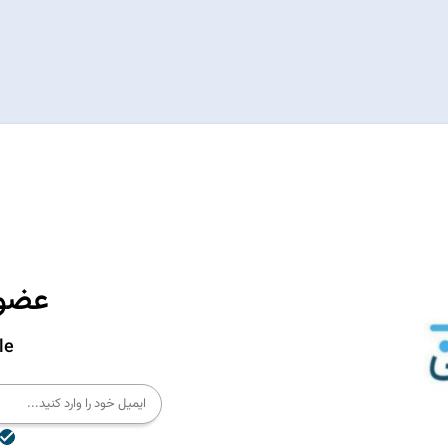
عضوی
le