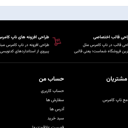
احی قالب اختصاصی
طراحی افزونه های ناپ کامر
حی قالب در ناپ کامرس مثل
طراحی افزونه در ناپ کامرس مبتن
رین فروشگاه شماست؛ یعنی قالبی
پیروی از استانداردهای کدنویسی 
کاملاً متناسب با برند و سلیقه
سیستم است که امکان توسعه پ
ری‌هایتان شخصی‌سازی شده تا
و اضافه کردن قابلیت‌های سفارش
حرفه‌ای‌تر دیده شوید و هم تجربه
به فروشگاه فراهم می‌کند.
دی راحت و لذت‌بخش را برای
مشتریان
حساب من
برانتان فراهم کند
.
حساب کاربری
مع ناپ کامرس
سفارش ها
آدرس ها
سبد خرید
فهرست علاقمندیها