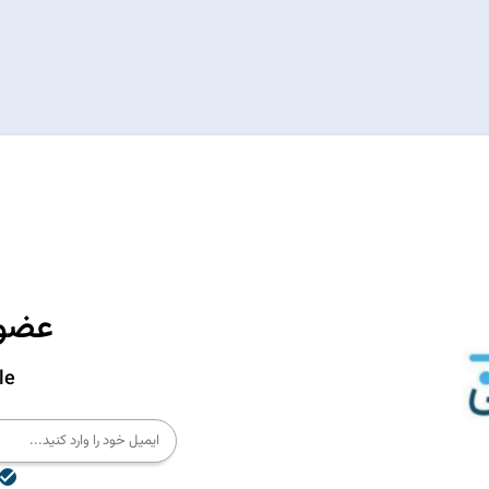
عضوی
le