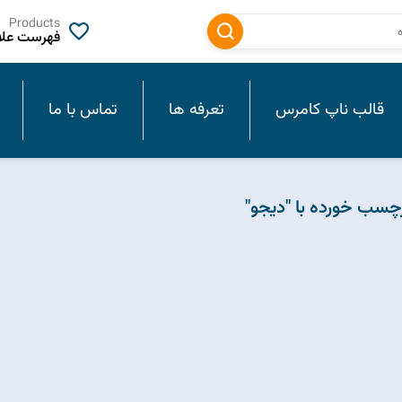
Products
فهرست علاق
قالب ناپ کامرس
تعرفه ها
تماس با ما
سب خورده با "دیجو"