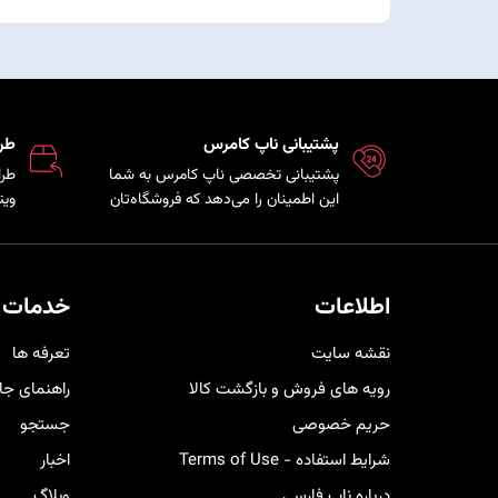
پشتیبانی ناپ کامرس
طر
پشتیبانی تخصصی ناپ کامرس به شما
طرا
این اطمینان را می‌دهد که فروشگاه‌تان
ویت
همواره بروز، امن و پایدار است و تیم
که 
فنی در کمترین زمان ممکن برای رفع
مشت
مشکلات و ارائه راهکارهای بهینه در
هم 
کنار شما خواهد بود.
خری
اطلاعات
خدمات 
کار
نقشه سایت
تعرفه ها
رویه های فروش و بازگشت کالا
راهنمای جا
حریم خصوصی
جستجو
شرایط استفاده - Terms of Use
اخبار
درباره ناپ فارسی
وبلاگ