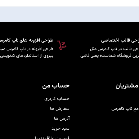
احی قالب اختصاصی
طراحی افزونه های ناپ کامر
حی قالب در ناپ کامرس مثل
طراحی افزونه در ناپ کامرس مبتن
رین فروشگاه شماست؛ یعنی قالبی
پیروی از استانداردهای کدنویسی 
کاملاً متناسب با برند و سلیقه
سیستم است که امکان توسعه پ
ری‌هایتان شخصی‌سازی شده تا
و اضافه کردن قابلیت‌های سفارش
حرفه‌ای‌تر دیده شوید و هم تجربه
به فروشگاه فراهم می‌کند.
دی راحت و لذت‌بخش را برای
مشتریان
حساب من
برانتان فراهم کند
.
حساب کاربری
مع ناپ کامرس
سفارش ها
آدرس ها
سبد خرید
فهرست علاقمندیها