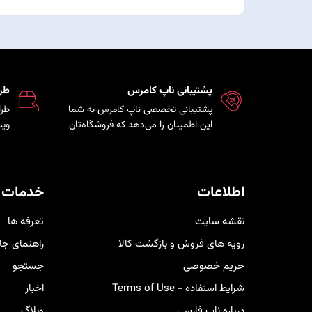
پشتیبانی ناپ کامرس
طر
پشتیبانی تخصصی ناپ کامرس به شما
طرا
این اطمینان را می‌دهد که فروشگاه‌تان
ویت
همواره بروز، امن و پایدار است و تیم
که 
فنی در کمترین زمان ممکن برای رفع
مشت
مشکلات و ارائه راهکارهای بهینه در
هم 
کنار شما خواهد بود.
خری
اطلاعات
خدمات 
کار
نقشه سایت
تعرفه ها
رویه های فروش و بازگشت کالا
راهنمای جا
حریم خصوصی
جستجو
شرایط استفاده - Terms of Use
اخبار
درباره ناپ فارسی
وبلاگ