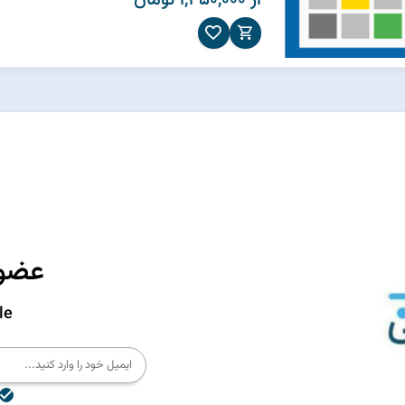
از 1,450,000 تومان
عضوی
le