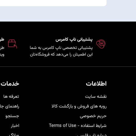
پشتیبانی ناپ کامرس
طر
پشتیبانی تخصصی ناپ کامرس به شما
طرا
این اطمینان را می‌دهد که فروشگاه‌تان
ویت
همواره بروز، امن و پایدار است و تیم
که 
فنی در کمترین زمان ممکن برای رفع
مشت
مشکلات و ارائه راهکارهای بهینه در
هم 
کنار شما خواهد بود.
خری
اطلاعات
خدمات 
کار
نقشه سایت
تعرفه ها
رویه های فروش و بازگشت کالا
راهنمای جا
حریم خصوصی
جستجو
شرایط استفاده - Terms of Use
اخبار
درباره ناپ فارسی
وبلاگ