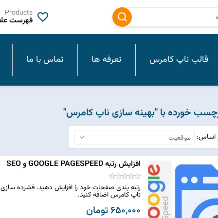
Products
فهرست علاق
قالب ناپ کامرس
تعرفه ها
تماس با ما
سب خورده با "بهینه سازی ناپ کامرس"
ر اساس
افزایش رتبه GOOGLE PAGESPEED و SEO
ناپ کامرس اضافه کنید.
650,000 تومان