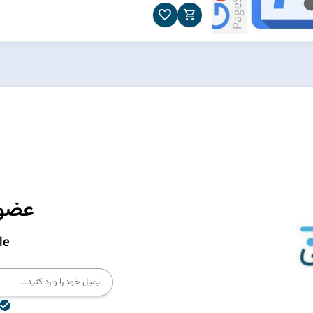
عضوی
le