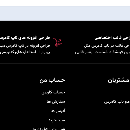
احی قالب اختصاصی
طراحی افزونه های ناپ کامر
حی قالب در ناپ کامرس مثل
طراحی افزونه در ناپ کامرس مبتن
رین فروشگاه شماست؛ یعنی قالبی
پیروی از استانداردهای کدنویسی 
کاملاً متناسب با برند و سلیقه
سیستم است که امکان توسعه پ
ری‌هایتان شخصی‌سازی شده تا
و اضافه کردن قابلیت‌های سفارش
حرفه‌ای‌تر دیده شوید و هم تجربه
به فروشگاه فراهم می‌کند.
دی راحت و لذت‌بخش را برای
مشتریان
حساب من
برانتان فراهم کند
.
حساب کاربری
مع ناپ کامرس
سفارش ها
آدرس ها
سبد خرید
فهرست علاقمندیها