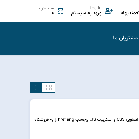
Log in
سبد خرید
مندیها
0
ورود به سیستم
0
مشتریان ما
رتبه بندی صفحات خود را افزایش دهید. فشرده سازی تصاویر، CSS و اسکریپت JS. برچسب hreflang را به فروشگاه