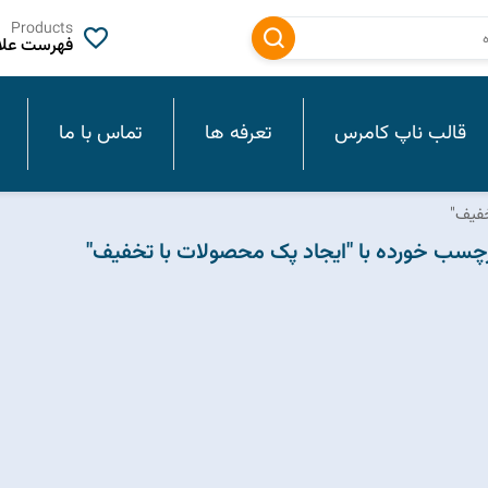
Products
فهرست علاق
قالب ناپ کامرس
تعرفه ها
تماس با ما
خفیف"
سب خورده با "ایجاد پک محصولات با تخفیف"