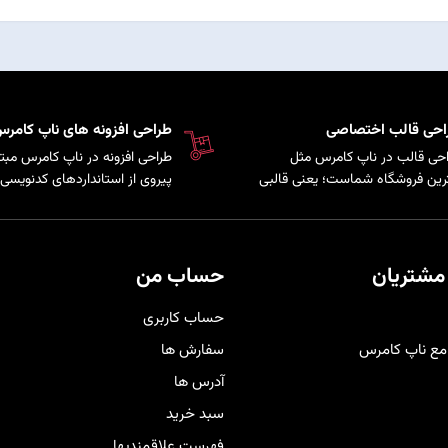
احی قالب اختصاصی
طراحی افزونه های ناپ کامر
حی قالب در ناپ کامرس مثل
طراحی افزونه در ناپ کامرس مبتن
رین فروشگاه شماست؛ یعنی قالبی
پیروی از استانداردهای کدنویسی 
کاملاً متناسب با برند و سلیقه
سیستم است که امکان توسعه پ
ری‌هایتان شخصی‌سازی شده تا
و اضافه کردن قابلیت‌های سفارش
حرفه‌ای‌تر دیده شوید و هم تجربه
به فروشگاه فراهم می‌کند.
دی راحت و لذت‌بخش را برای
مشتریان
حساب من
برانتان فراهم کند
.
حساب کاربری
مع ناپ کامرس
سفارش ها
آدرس ها
سبد خرید
فهرست علاقمندیها