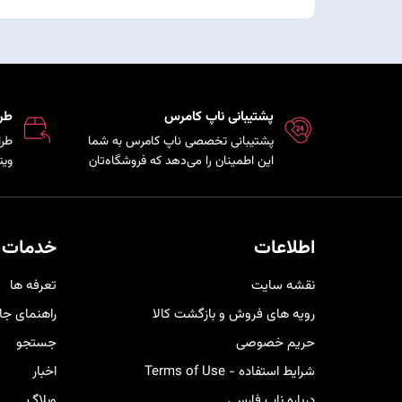
پشتیبانی ناپ کامرس
طر
پشتیبانی تخصصی ناپ کامرس به شما
طرا
این اطمینان را می‌دهد که فروشگاه‌تان
ویت
همواره بروز، امن و پایدار است و تیم
که 
فنی در کمترین زمان ممکن برای رفع
مشت
مشکلات و ارائه راهکارهای بهینه در
هم 
کنار شما خواهد بود.
خری
اطلاعات
خدمات 
کار
نقشه سایت
تعرفه ها
رویه های فروش و بازگشت کالا
راهنمای جا
حریم خصوصی
جستجو
شرایط استفاده - Terms of Use
اخبار
درباره ناپ فارسی
وبلاگ