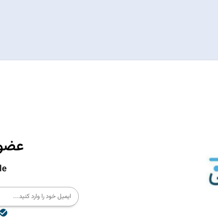
عضوی
le