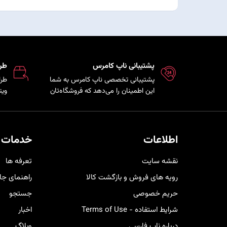
پشتیبانی ناپ کامرس
طر
پشتیبانی تخصصی ناپ کامرس به شما
طرا
این اطمینان را می‌دهد که فروشگاه‌تان
ویت
همواره بروز، امن و پایدار است و تیم
که 
فنی در کمترین زمان ممکن برای رفع
مشت
مشکلات و ارائه راهکارهای بهینه در
هم 
کنار شما خواهد بود.
خری
اطلاعات
خدمات 
کار
نقشه سایت
تعرفه ها
رویه های فروش و بازگشت کالا
راهنمای جا
حریم خصوصی
جستجو
شرایط استفاده - Terms of Use
اخبار
درباره ناپ فارسی
وبلاگ