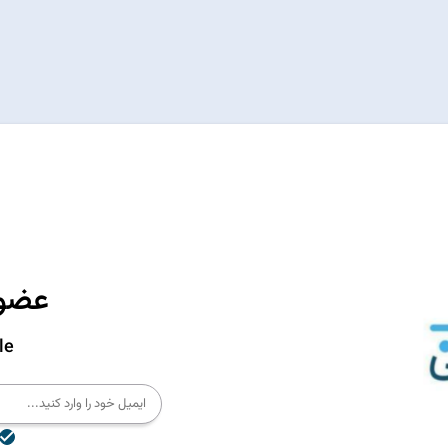
عضوی
le