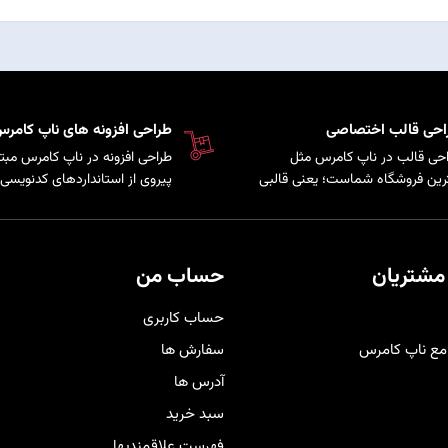
احی قالب اختصاصی
طراحی افزونه های ناپ کامر
حی قالب در ناپ کامرس مثل
طراحی افزونه در ناپ کامرس مبتن
رین فروشگاه شماست؛ یعنی قالبی
پیروی از استانداردهای کدنویسی 
کاملاً متناسب با برند و سلیقه
سیستم است که امکان توسعه پ
ری‌هایتان شخصی‌سازی شده تا
و اضافه کردن قابلیت‌های سفارش
حرفه‌ای‌تر دیده شوید و هم تجربه
به فروشگاه فراهم می‌کند.
دی راحت و لذت‌بخش را برای
مشتریان
حساب من
برانتان فراهم کند
.
حساب کاربری
مع ناپ کامرس
سفارش ها
آدرس ها
سبد خرید
فهرست علاقمندیها