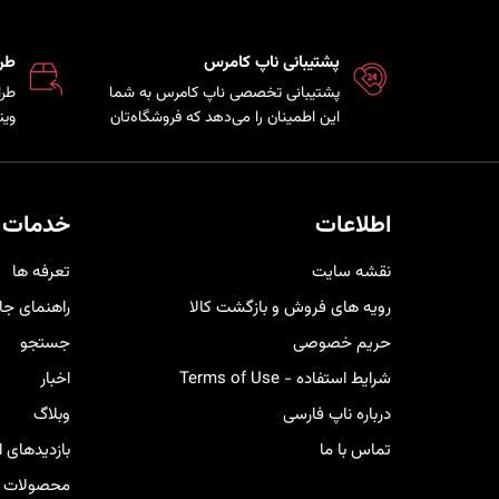
پشتیبانی ناپ کامرس
طر
پشتیبانی تخصصی ناپ کامرس به شما
طرا
این اطمینان را می‌دهد که فروشگاه‌تان
ویت
همواره بروز، امن و پایدار است و تیم
که 
فنی در کمترین زمان ممکن برای رفع
مشت
مشکلات و ارائه راهکارهای بهینه در
هم 
کنار شما خواهد بود.
خری
اطلاعات
خدمات 
کار
نقشه سایت
تعرفه ها
رویه های فروش و بازگشت کالا
راهنمای جا
حریم خصوصی
جستجو
شرایط استفاده - Terms of Use
اخبار
درباره ناپ فارسی
وبلاگ
تماس با ما
بازدیدهای 
محصولات ج