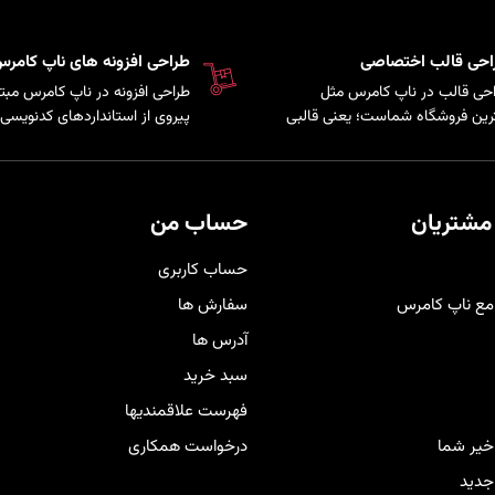
احی قالب اختصاصی
طراحی افزونه های ناپ کامر
حی قالب در ناپ کامرس مثل
طراحی افزونه در ناپ کامرس مبتن
رین فروشگاه شماست؛ یعنی قالبی
پیروی از استانداردهای کدنویسی 
کاملاً متناسب با برند و سلیقه
سیستم است که امکان توسعه پ
ری‌هایتان شخصی‌سازی شده تا
و اضافه کردن قابلیت‌های سفارش
حرفه‌ای‌تر دیده شوید و هم تجربه
به فروشگاه فراهم می‌کند.
دی راحت و لذت‌بخش را برای
مشتریان
حساب من
برانتان فراهم کند
.
حساب کاربری
مع ناپ کامرس
سفارش ها
آدرس ها
سبد خرید
فهرست علاقمندیها
اخیر شما
درخواست همکاری
دید