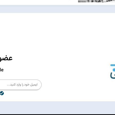
عضوی
le