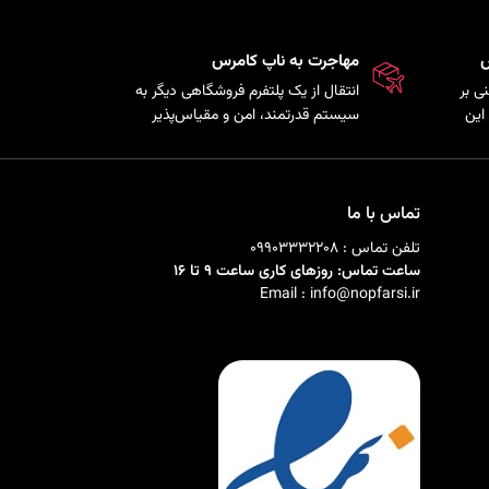
س
مهاجرت به ناپ کامرس
ی بر
انتقال از یک پلتفرم فروشگاهی دیگر به
این
سیستم قدرتمند، امن و مقیاس‌پذیر
ذیری
ناپ‌کامرس با حفظ اطلاعات
ی را
محصولات، مشتریان و سفارش‌ها.
تماس با ما
تلفن تماس : 09903332208
ساعت تماس: روزهای کاری ساعت 9 تا 16
Email : info@nopfarsi.ir