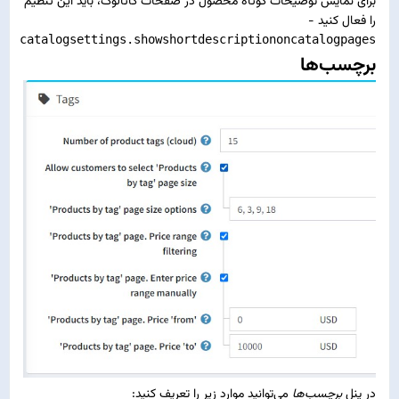
برای نمایش توضیحات کوتاه محصول در صفحات کاتالوگ، باید این تنظیم
را فعال کنید -
catalogsettings.showshortdescriptiononcatalogpages
برچسب‌ها
در پنل
برچسب‌ها
می‌توانید موارد زیر را تعریف کنید: