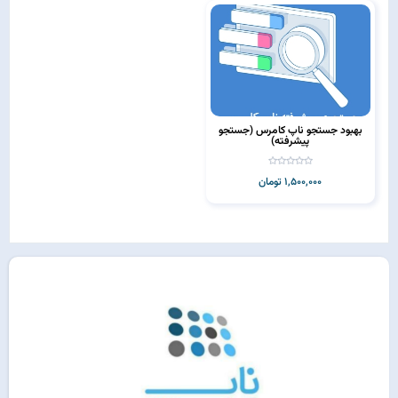
بهبود جستجو ناپ کامرس (جستجو
پیشرفته)
1,500,000 تومان